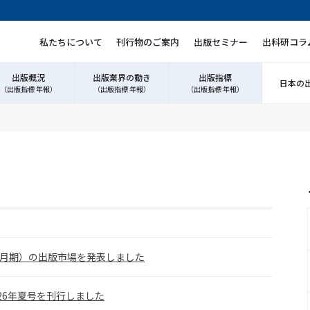
私たちについて
刊行物のご案内
出版セミナー
出科研コラ
出版概況
出版業界の動き
出版指標
日本の
（出版指標 年報）
（出版指標 年報）
（出版指標 年報）
6 月期）の出版市場を発表しました
026年夏号を刊行しました