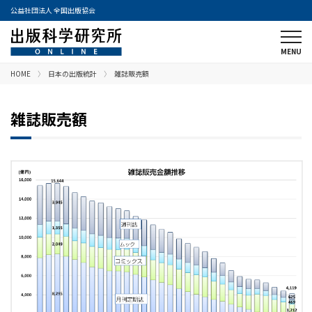
公益社団法人 全国出版協会
HOME
日本の出版統計
雑誌販売額
雑誌販売額