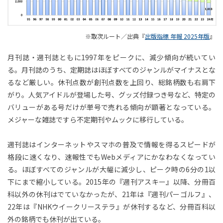
※取次ルート／出典『
出版指標 年報 2025年版
』
月刊誌・週刊誌ともに1997年をピークに、減少傾向が続いてい
る。月刊誌のうち、定期誌はほぼすべてのジャンルがマイナスとな
るなど厳しい。休刊点数が創刊点数を上回り、総銘柄数も右肩下
がり。人気アイドルが登場した号、グッズ付録つき号など、特定の
バリューがある号だけが単号で売れる傾向が顕著となっている。
メジャーな雑誌ですら不定期刊やムックに移行している。
週刊誌はインターネットやスマホの普及で情報を得るスピードが
格段に速くなり、速報性でもWebメディアにかなわなくなってい
る。ほぼすべてのジャンルが大幅に減少し、ピーク時の6分の1以
下にまで縮小している。2015年の『週刊アスキー』以降、分冊百
科以外の休刊はでていなかったが、21年は『週刊パーゴルフ』、
22年は『NHKウイークリーステラ』が休刊するなど、分冊百科以
外の銘柄でも休刊が出ている。