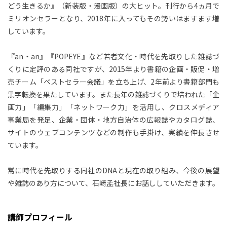
どう生きるか』（新装版・漫画版）の大ヒット。刊行から4ヵ月で
ミリオンセラーとなり、2018年に入ってもその勢いはますます増
しています。
『an・an』『POPEYE』など若者文化・時代を先取りした雑誌づ
くりに定評のある同社ですが、2015年より書籍の企画・販促・増
売チーム「ベストセラー会議」を立ち上げ、2年前より書籍部門も
黒字転換を果たしています。また長年の雑誌づくりで培われた「企
画力」「編集力」「ネットワーク力」を活用し、クロスメディア
事業局を発足、企業・団体・地方自治体の広報誌やカタログ誌、
サイトのウェブコンテンツなどの制作も手掛け、実績を伸長させ
ています。
常に時代を先取りする同社のDNAと現在の取り組み、今後の展望
や雑誌のあり方について、石﨑孟社長にお話ししていただきます。
講師プロフィール