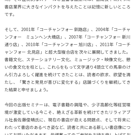
書店業界に大きなインパクトを与えたことは記憶に新しいところ
です。
そして、2001年「コーチャンフォー 釧路店」、2004年「コーチャ
ンフォー ミュンヘン大橋店」、2007年「コーチャンフォー 新川
通り店」、2010年「コーチャンフォー 旭川店」、2011年「コーチ
ャンフォー 北見店」と超大型複合店を次々に展開してきました。
書籍文化、ステーショナリー文化、ミュージック・映像文化、憩
いの食文化を柱とし、これらをもって文字通り4頭立ての馬車のけ
ん引力よろしく躍進を続けてきたことは、読者の欲求、欲望を満
たし、「驚きと発見が喜びに変化する」店舗づくりを継続してき
た結果と申せましょう。
今回の出版セミナーは、電子書籍の興隆や、少子高齢化等経営環
境が激変している今こそ、絶えざる革新を続けてきたリラィアブ
ル社長佐藤俊晴氏に、現在の書店が抱える問題点、そして将来に
わたって書店のあるべき姿など、読者と共にある新しい書店像につ
いてお話いただきます。皆様奮ってのご参加をお待ち申し上げてお