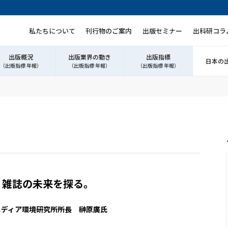
私たちについて
刊行物のご案内
出版セミナー
出科研コラ
出版概況
出版業界の動き
出版指標
日本の
（出版指標 年報）
（出版指標 年報）
（出版指標 年報）
、雑誌の未来を探る。
メディア環境研究所所長 榊原廣氏