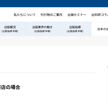
私たちについて
刊行物のご案内
出版セミナー
出科研コラ
出版概況
出版業界の動き
出版指標
日本の
（出版指標 年報）
（出版指標 年報）
（出版指標 年報）
書店の場合