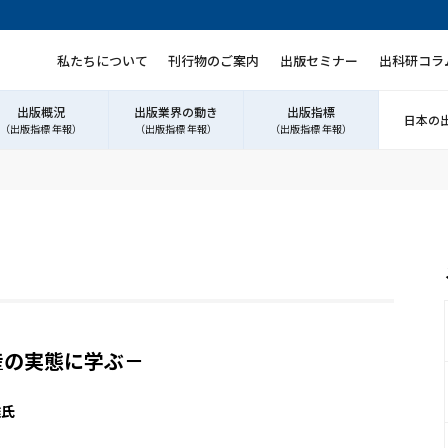
私たちについて
刊行物のご案内
出版セミナー
出科研コラ
出版概況
出版業界の動き
出版指標
日本の
（出版指標 年報）
（出版指標 年報）
（出版指標 年報）
産の実態に学ぶ－
雄氏