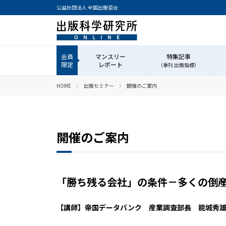
公益社団法人 全国出版協会
マンスリー
特集記事
レポート
（季刊 出版指標）
HOME
出版セミナー
開催のご案内
開催のご案内
「勝ち残る会社」の条件－多くの倒
【講師】帝国データバンク 産業調査部長 能城秀