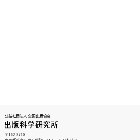
公益社団法人 全国出版協会
〒162-8710
東京都新宿区東五軒町6-24 トーハン本社内