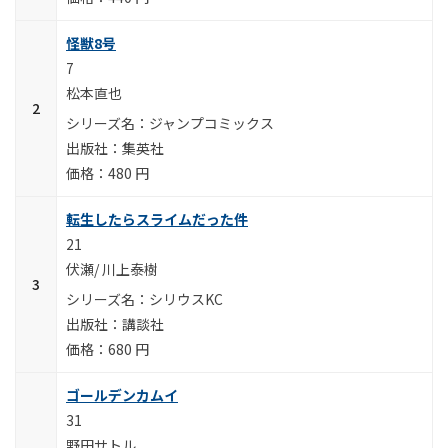
怪獣8号
7
松本直也
ジャンプコミックス
集英社
480 円
転生したらスライムだった件
21
伏瀬/ 川上泰樹
シリウスKC
講談社
680 円
ゴールデンカムイ
31
野田サトル