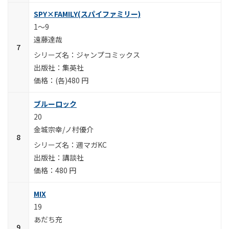
SPY×FAMILY(スパイファミリー)
1～9
遠藤達哉
ジャンプコミックス
集英社
(各)480 円
ブルーロック
20
金城宗幸/ノ村優介
週マガKC
講談社
480 円
MIX
19
あだち充