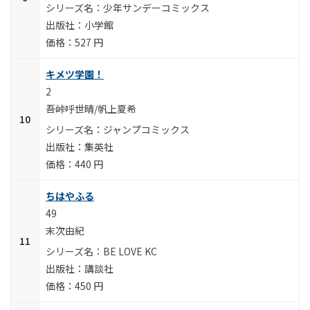
少年サンデーコミックス
小学館
527 円
キメツ学園！
2
吾峠呼世晴/帆上夏希
ジャンプコミックス
集英社
440 円
ちはやふる
49
末次由紀
BE LOVE KC
講談社
450 円