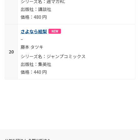
週マガKC
講談社
480 円
さよなら絵梨
NEW
–
藤本 タツキ
ジャンプコミックス
集英社
440 円