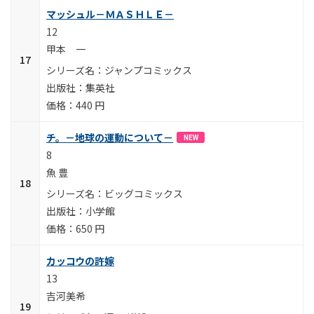
マッシュル－ＭＡＳＨＬＥ－
12
甲本 一
ジャンプコミックス
集英社
440 円
チ。－地球の運動について－
NEW
8
魚 豊
ビッグコミックス
小学館
650 円
カッコウの許嫁
13
吉河美希