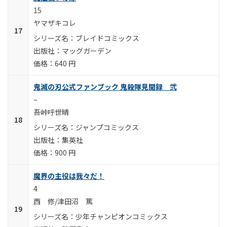
15
ヤマザキコレ
ブレイドコミックス
マッグガーデン
640 円
鬼滅の刃公式ファンブック 鬼殺隊見聞録 弐
–
吾峠呼世晴
ジャンプコミックス
集英社
900 円
魔界の主役は我々だ！
4
西 修/津田沼 篤
少年チャンピオンコミックス