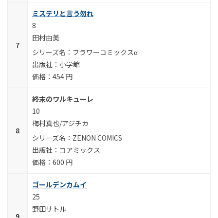
ミステリと言う勿れ
8
田村由美
フラワーコミックスα
小学館
454 円
終末のワルキューレ
10
梅村真也/アジチカ
ZENON COMICS
コアミックス
600 円
ゴールデンカムイ
25
野田サトル