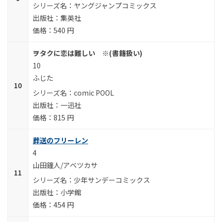
ヤングジャンプコミックス
集英社
540 円
ヲタクに恋は難しい ※(書籍扱い)
10
ふじた
comic POOL
一迅社
815 円
葬送のフリーレン
4
山田鐘人/アベツカサ
少年サンデーコミックス
小学館
454 円