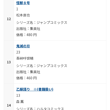
怪獣８号
1
松本直也
ジャンプコミックス
集英社
480 円
鬼滅の刃
23
吾峠呼世晴
ジャンプコミックス
集英社
460 円
乙嫁語り ※(書籍扱い)
13
森 薫
ハルタコミックス