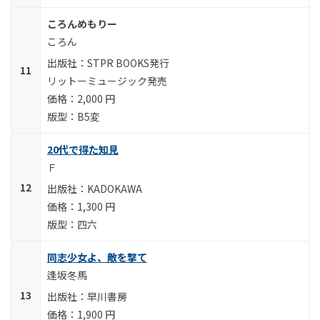
ころんめもりー
ころん
STPR BOOKS発行
リットーミュージック発売
2,000 円
B5変
20代で得た知見
Ｆ
KADOKAWA
1,300 円
四六
同志少女よ、敵を撃て
逢坂冬馬
早川書房
1,900 円