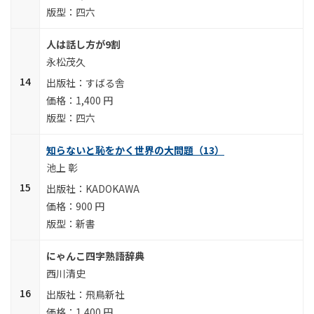
四六
人は話し方が9割
永松茂久
すばる舎
1,400 円
四六
知らないと恥をかく世界の大問題（13）
池上 彰
KADOKAWA
900 円
新書
にゃんこ四字熟語辞典
西川清史
飛鳥新社
1,400 円