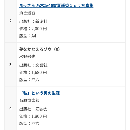
まっさら 乃木坂46賀喜遥香１ｓｔ写真集
賀喜遥香
新潮社
2,000 円
A4
夢をかなえるゾウ（0）
水野敬也
文響社
1,680 円
四六
「私」という男の生涯
石原慎太郎
幻冬舎
1,800 円
四六