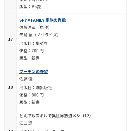
B5変
SPY×FAMILY 家族の肖像
遠藤達哉（原作）
矢島 綾（ノベライズ）
集英社
700 円
新書
プーチンの野望
佐藤 優
潮出版社
800 円
新書
とんでもスキルで異世界放浪メシ（12）
江口 連