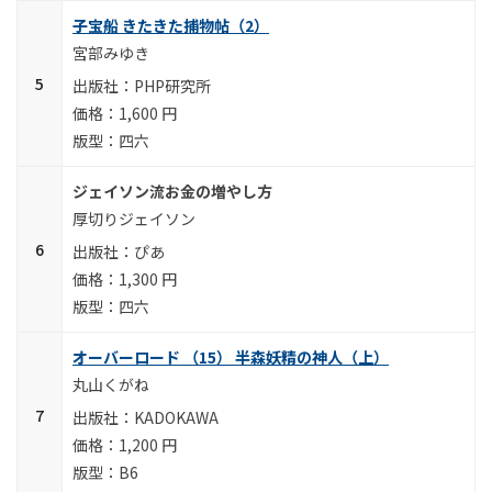
子宝船 きたきた捕物帖（2）
宮部みゆき
PHP研究所
1,600 円
四六
ジェイソン流お金の増やし方
厚切りジェイソン
ぴあ
1,300 円
四六
オーバーロード （15） 半森妖精の神人（上）
丸山くがね
KADOKAWA
1,200 円
B6