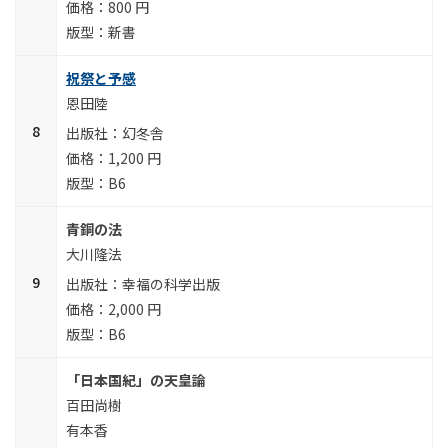
800 円
新書
祝祭と予感
恩田陸
幻冬舎
1,200 円
B6
青銅の法
大川隆法
幸福の科学出版
2,000 円
B6
「日本国紀」の天皇論
百田尚樹
有本香