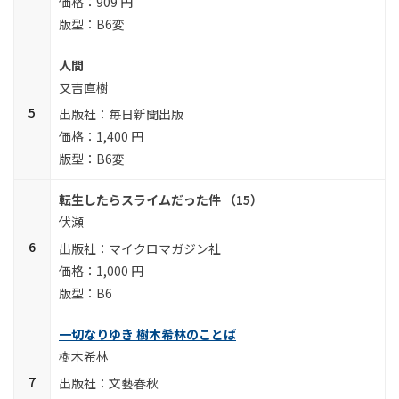
909 円
B6変
人間
又吉直樹
毎日新聞出版
1,400 円
B6変
転生したらスライムだった件 （15）
伏瀬
マイクロマガジン社
1,000 円
B6
一切なりゆき 樹木希林のことば
樹木希林
文藝春秋