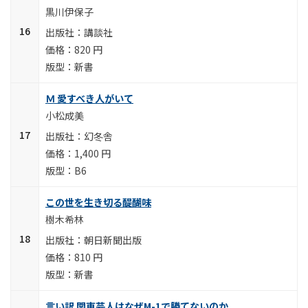
黒川伊保子
講談社
820 円
新書
Ｍ 愛すべき人がいて
小松成美
幻冬舎
1,400 円
B6
この世を生き切る醍醐味
樹木希林
朝日新聞出版
810 円
新書
言い訳 関東芸人はなぜM-1で勝てないのか