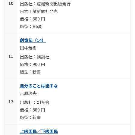
産経新聞出版発行
日本工業新聞社発売
880 円
B6変
創竜伝（14）
田中芳樹
講談社
900 円
新書
自分のことは話すな
吉原珠央
幻冬舎
880 円
新書
上級国民／下級国民