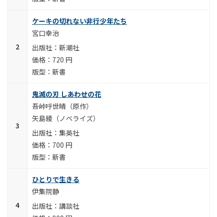
ケーキの切れない非行少年たち
宮口幸治
新潮社
720 円
新書
鬼滅の刃 しあわせの花
吾峠呼世晴（原作）
矢島綾（ノベライズ）
集英社
700 円
新書
ひとりで生きる
伊集院静
講談社