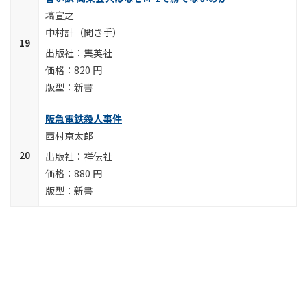
塙宣之
中村計（聞き手）
集英社
820 円
新書
阪急電鉄殺人事件
西村京太郎
祥伝社
880 円
新書