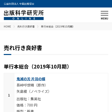
公益社団法人 全国出版協会
HOME
売れ行き良好書
単行本総合（2019年10月期）
売れ行き良好書
単行本総合（2019年10月期）
鬼滅の刃 片羽の蝶
吾峠呼世晴（原作）
矢島綾（ノベライズ）
集英社
700 円
新書