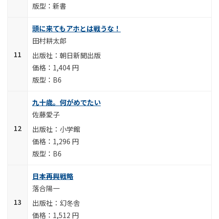
新書
頭に来てもアホとは戦うな！
田村耕太郎
朝日新聞出版
1,404 円
B6
九十歳。何がめでたい
佐藤愛子
小学館
1,296 円
B6
日本再興戦略
落合陽一
幻冬舎
1,512 円