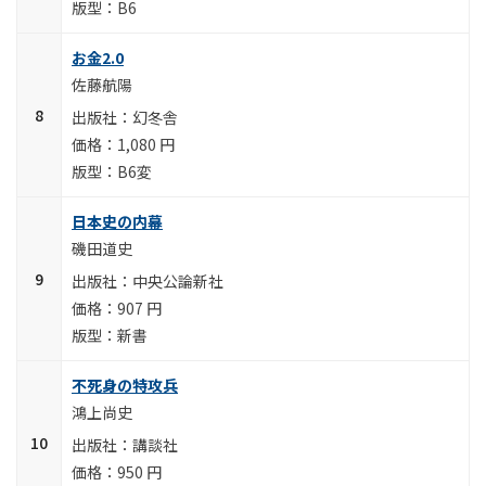
B6
お金2.0
佐藤航陽
幻冬舎
1,080 円
B6変
日本史の内幕
磯田道史
中央公論新社
907 円
新書
不死身の特攻兵
鴻上尚史
講談社
950 円