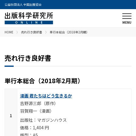
公益社団法人 全国出版協会
HOME
売れ行き良好書
単行本総合（2018年2月期）
売れ行き良好書
単行本総合（2018年2月期）
漫画 君たちはどう生きるか
吉野源三郎（原作）
羽賀翔一（漫画）
マガジンハウス
1,404 円
A5