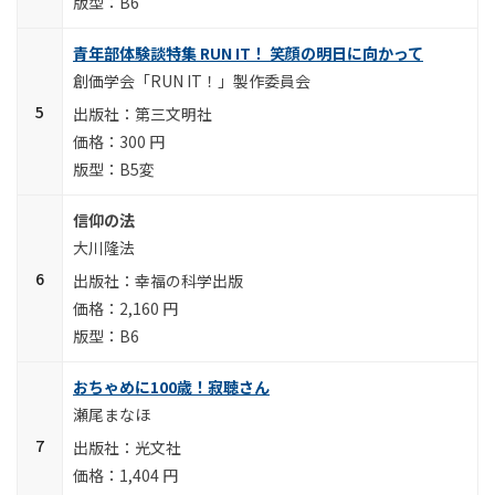
B6
青年部体験談特集 RUN IT！ 笑顔の明日に向かって
創価学会「RUN IT！」製作委員会
第三文明社
300 円
B5変
信仰の法
大川隆法
幸福の科学出版
2,160 円
B6
おちゃめに100歳！寂聴さん
瀬尾まなほ
光文社
1,404 円