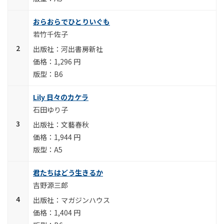
おらおらでひとりいぐも
若竹千佐子
河出書房新社
1,296 円
B6
Lily 日々のカケラ
石田ゆり子
文藝春秋
1,944 円
A5
君たちはどう生きるか
吉野源三郎
マガジンハウス
1,404 円