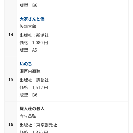
B6
大家さんと僕
矢部太郎
新潮社
1,080 円
A5
いのち
瀬戸内寂聴
講談社
1,512 円
B6
屍人荘の殺人
今村昌弘
東京創元社
1,836 円