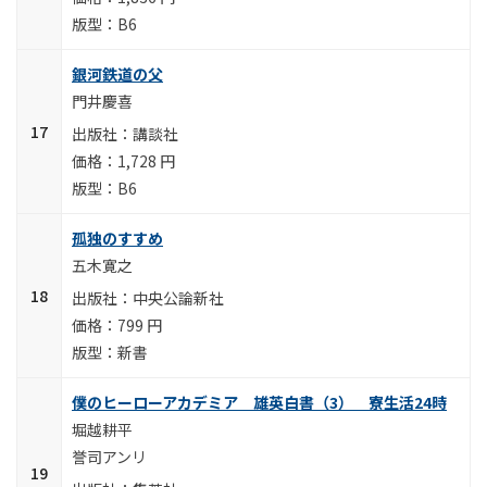
B6
銀河鉄道の父
門井慶喜
講談社
1,728 円
B6
孤独のすすめ
五木寛之
中央公論新社
799 円
新書
僕のヒーローアカデミア 雄英白書（3） 寮生活24時
堀越耕平
誉司アンリ