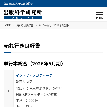
公益社団法人 全国出版協会
HOME
売れ行き良好書
単行本総合（2026年5月期）
売れ行き良好書
単行本総合（2026年5月期）
イン・ザ・メガチャーチ
朝井リョウ
日本経済新聞出版発行
日経BPマーケティング発売
2,000 円
四六