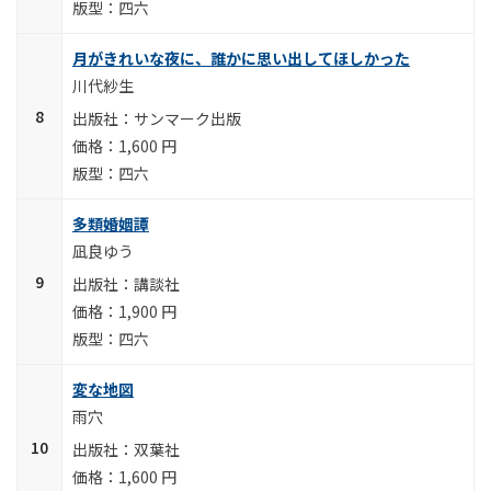
四六
月がきれいな夜に、誰かに思い出してほしかった
川代紗生
サンマーク出版
1,600 円
四六
多類婚姻譚
凪良ゆう
講談社
1,900 円
四六
変な地図
雨穴
双葉社
1,600 円