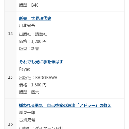
B40
新書 世界現代史
川北省吾
講談社
1,200 円
新書
それでも光に手を伸ばす
Payao
KADOKAWA
1,500 円
四六
嫌われる勇気 自己啓発の源流「アドラー」の教え
岸見一郎
古賀史健
ダイヤモンド社