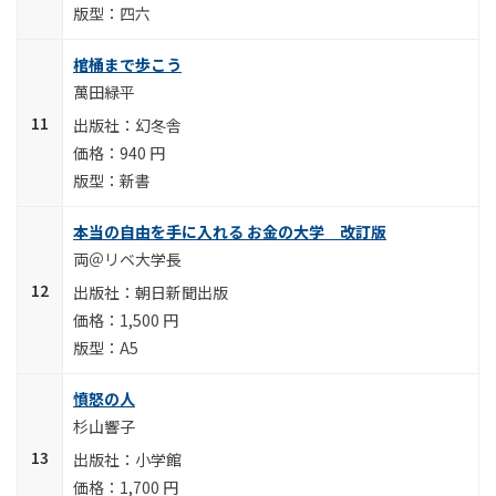
四六
棺桶まで歩こう
萬田緑平
幻冬舎
940 円
新書
本当の自由を手に入れる お金の大学 改訂版
両＠リベ大学長
朝日新聞出版
1,500 円
A5
憤怒の人
杉山響子
小学館
1,700 円