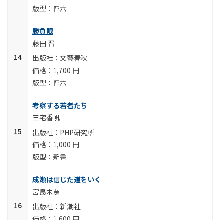
四六
勝負眼
藤田 晋
文藝春秋
1,700 円
四六
考察する若者たち
三宅香帆
PHP研究所
1,000 円
新書
成瀬は信じた道をいく
宮島未奈
新潮社
1,600 円