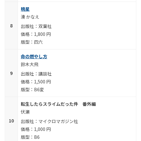
暁星
湊 かなえ
双葉社
1,800 円
四六
命の燃やし方
鈴木大飛
講談社
1,500 円
B6変
転生したらスライムだった件 番外編
伏瀬
マイクロマガジン社
1,000 円
B6