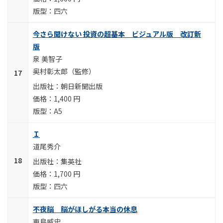
四六
今さら聞けない 投資の超基本 ビジュアル版 改訂新
版
泉 美智子
奥村彰太郎（監修）
朝日新聞出版
1,400 円
A5
Ｉ
道尾秀介
集英社
1,700 円
四六
不夜脳 脳がほしがる本当の休息
東島威史