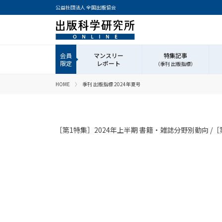
公益社団法人 全国出版協会
マンスリー
特集記事
レポート
（季刊 出版指標）
HOME
季刊 出版指標 2024年夏号
［第1特集］2024年上半期 書籍・雑誌分野別動向 /