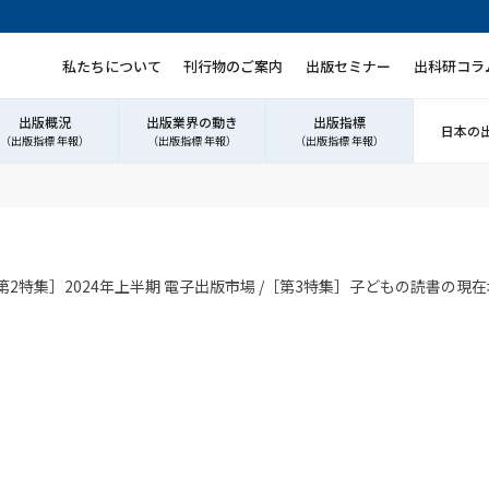
私たちについて
刊行物のご案内
出版セミナー
出科研コラ
出版概況
出版業界の動き
出版指標
日本の
（出版指標 年報）
（出版指標 年報）
（出版指標 年報）
［第2特集］2024年上半期 電子出版市場 /［第3特集］子どもの読書の現