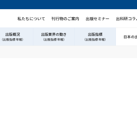
私たちについて
刊行物のご案内
出版セミナー
出科研コラ
出版概況
出版業界の動き
出版指標
日本の
（出版指標 年報）
（出版指標 年報）
（出版指標 年報）