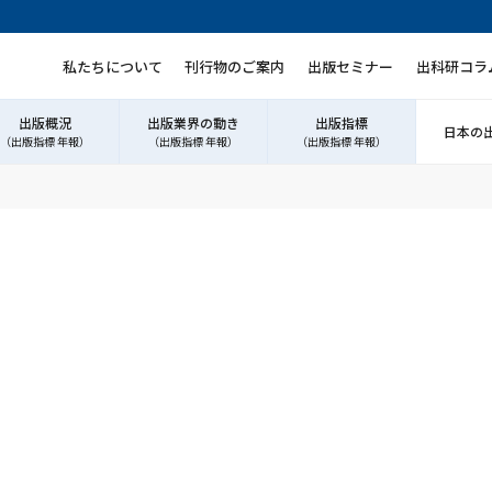
私たちについて
刊行物のご案内
出版セミナー
出科研コラ
出版概況
出版業界の動き
出版指標
日本の
（出版指標 年報）
（出版指標 年報）
（出版指標 年報）