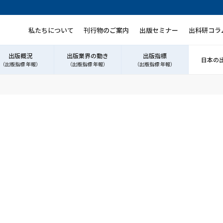
私たちについて
刊行物のご案内
出版セミナー
出科研コラ
出版概況
出版業界の動き
出版指標
日本の
（出版指標 年報）
（出版指標 年報）
（出版指標 年報）