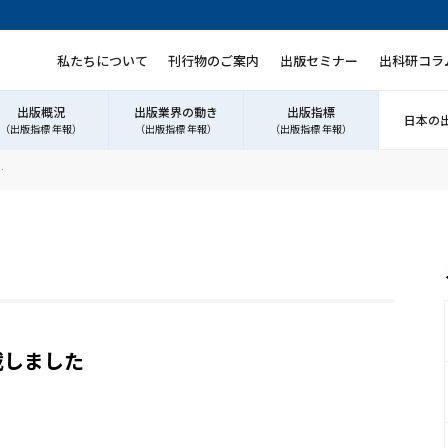
私たちについて
刊行物のご案内
出版セミナー
出科研コラ
出版概況
出版業界の動き
出版指標
日本の
（出版指標 年報）
（出版指標 年報）
（出版指標 年報）
…
載しました